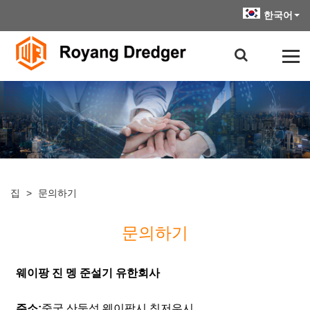
한국어
집
>
문의하기
문의하기
웨이팡 진 멩 준설기 유한회사
주소:
중국 산둥성 웨이팡시 칭저우시