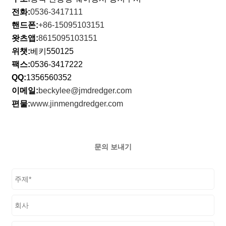
전화:
0536-3417111
핸드폰:
+86-15095103151
왓츠앱:
8615095103151
위챗:
베키550125
팩스:
0536-3417222
QQ:
1356560352
이메일:
beckylee@jmdredger.com
편물:
www.jinmengdredger.com
문의 보내기