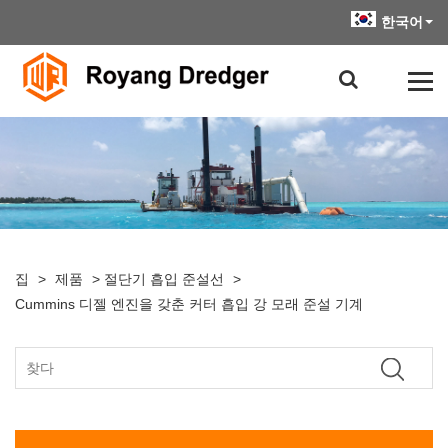
한국어
집
>
제품
>
절단기 흡입 준설선
>
Cummins 디젤 엔진을 갖춘 커터 흡입 강 모래 준설 기계