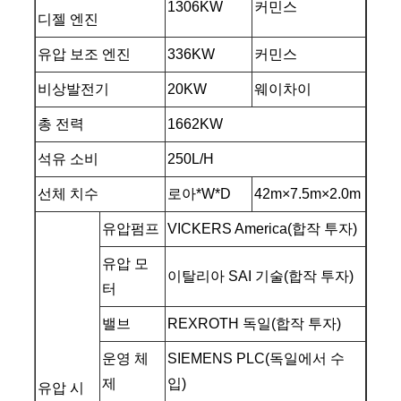
1306KW
커민스
디젤 엔진
유압 보조 엔진
336KW
커민스
비상발전기
20KW
웨이차이
총 전력
1662KW
석유 소비
250L/H
선체 치수
로아*W*D
42m×7.5m×2.0m
유압펌프
VICKERS America(합작 투자)
유압 모
이탈리아 SAI 기술(합작 투자)
터
밸브
REXROTH 독일(합작 투자)
운영 체
SIEMENS PLC(독일에서 수
제
입)
유압 시