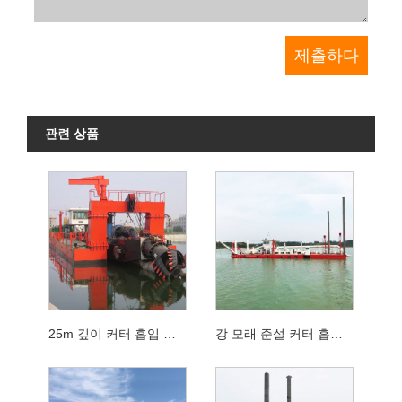
관련 상품
25m 깊이 커터 흡입 준설기 기계 용 수중 준설 펌프
강 모래 준설 커터 흡입 준설기