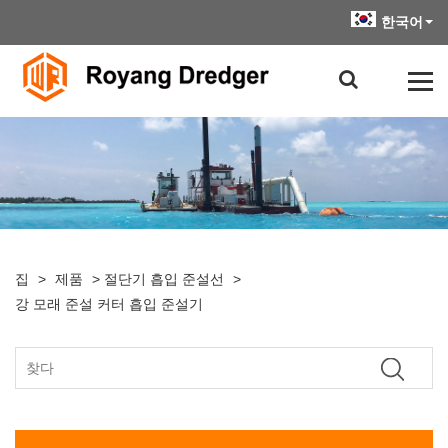
한국어
집
>
제품
>
절단기 흡입 준설선
>
강 모래 준설 커터 흡입 준설기