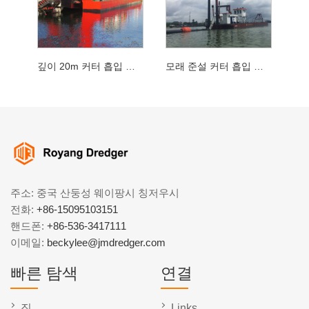
깊이 20m 커터 흡입 준설선
모래 준설 커터 흡입 준설선
주소: 중국 산둥성 웨이팡시 칭저우시
전화:
+86-15095103151
핸드폰:
+86-536-3417111
이메일:
beckylee@jmdredger.com
빠른 탐색
연결
집
Links