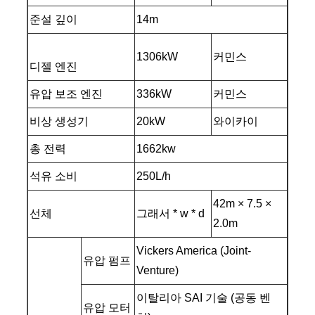
준설 깊이
14m
1306kW
커민스
디젤 엔진
유압 보조 엔진
336kW
커민스
비상 생성기
20kW
와이카이
총 전력
1662kw
석유 소비
250L/h
42m × 7.5 ×
선체
그래서 * w * d
2.0m
Vickers America (Joint-
유압 펌프
Venture)
이탈리아 SAI 기술 (공동 벤
유압 모터