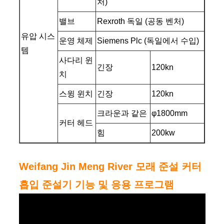
처)
밸브
Rexroth 독일 (공동 벤처)
유압 시스
운영 체제
Siemens Plc (독일에서 수입)
템
사다리 윈
긴장
120kn
치
스윙 윈치
긴장
120kn
크라운과 같은
φ1800mm
커터 헤드
힘
200kw
Weifang Jin Meng River 모래 준설 커터
흡입 준설기 기능 및 응용 프로그램