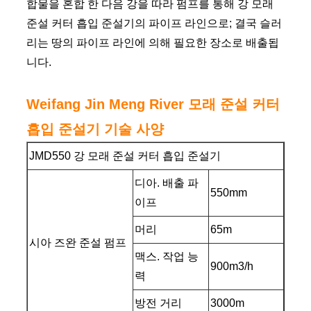
합물을 혼합 한 다음 강을 따라 펌프를 통해 강 모래
준설 커터 흡입 준설기의 파이프 라인으로; 결국 슬러
리는 땅의 파이프 라인에 의해 필요한 장소로 배출됩
니다.
Weifang Jin Meng River 모래 준설 커터
흡입 준설기 기술 사양
JMD550 강 모래 준설 커터 흡입 준설기
디아. 배출 파
550mm
이프
머리
65m
시아 즈완 준설 펌프
맥스. 작업 능
900m3/h
력
방전 거리
3000m