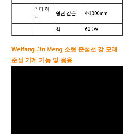
커터 헤
왕관 같은
Φ1300mm
드
힘
60KW
Weifang Jin Meng 소형 준설선 강 모래
준설 기계 기능 및 응용