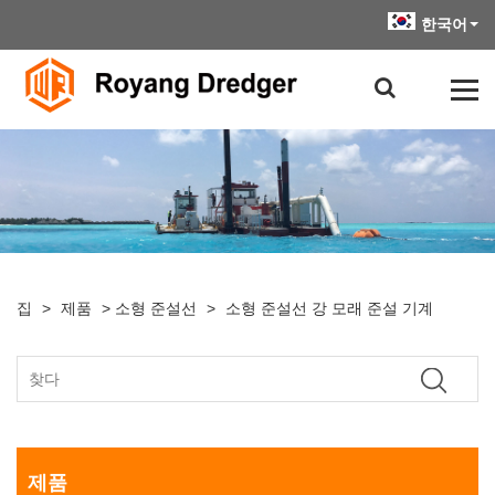
한국어
집
>
제품
>
소형 준설선
>
소형 준설선 강 모래 준설 기계
제품