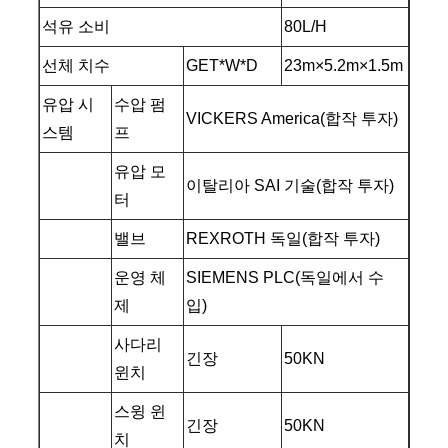
석유 소비
80L/H
선체 치수
GET*W*D
23m×5.2m×1.5m
유압 시
수압 펌
VICKERS America(합작 투자)
스템
프
유압 모
이탈리아 SAI 기술(합작 투자)
터
밸브
REXROTH 독일(합작 투자)
운영 체
SIEMENS PLC(독일에서 수
제
입)
사다리
긴장
50KN
윈치
스윙 윈
긴장
50KN
치