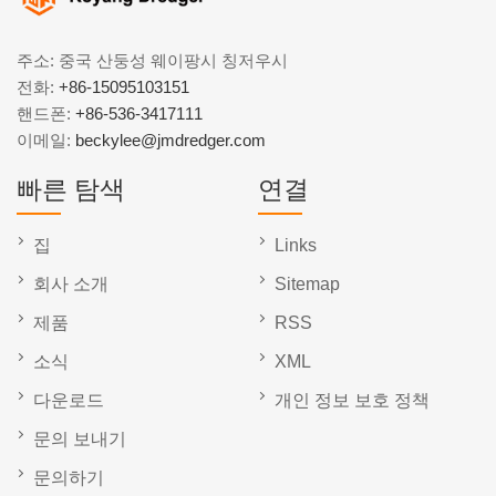
주소: 중국 산둥성 웨이팡시 칭저우시
전화:
+86-15095103151
핸드폰:
+86-536-3417111
이메일:
beckylee@jmdredger.com
빠른 탐색
연결
집
Links
회사 소개
Sitemap
제품
RSS
소식
XML
다운로드
개인 정보 보호 정책
문의 보내기
문의하기