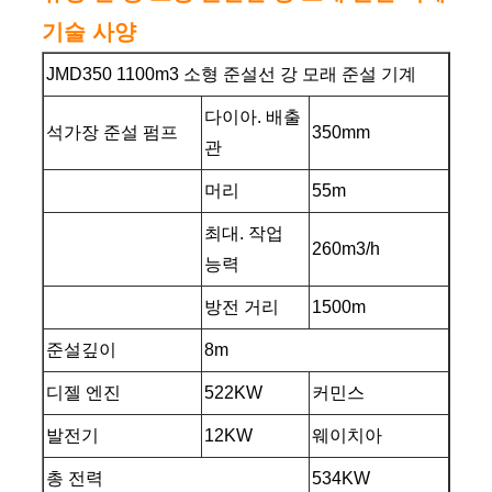
기술 사양
JMD350 1100m3 소형 준설선 강 모래 준설 기계
다이아. 배출
석가장 준설 펌프
350mm
관
머리
55m
최대. 작업
260m3/h
능력
방전 거리
1500m
준설깊이
8m
디젤 엔진
522KW
커민스
발전기
12KW
웨이치아
총 전력
534KW